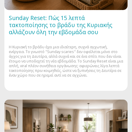
Sunday Reset: Πώς 15 λεπτά
τακτοποίησης το βράδυ της Κυριακής
αλλάζουν όλη την εβδομάδα σου
Η Κυριακή το βράδυ έχει μια ιδιαίτερη, συχνά αγχωτική,
ενέργεια. Το γνωστό "Sunday scaries" δεν οφείλεται μόνο στο
άγχος για τη Δευτέρα, αλλά συχνά και σε ένα σπίτι που δεν είναι
έτοιμο να υποδεχτεί τη νέα εβδομάδα. Το Sunday Reset είναι μια
απλή, viral πλέον συνήθεια οργάνωσης: αφιερώνεις λίγα λεπτά
τακτοποίησης πριν κοιμηθείς, ώστε να ξυπνήσεις τη Δευτέρα σε
έναν χώρο που σε ηρεμεί αντί να σε αγχώνει.