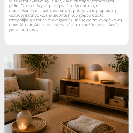
αυτούς τους «κανόνες», όμως, δεν είναι παρά ξεπερασμένοι
μύθοι. Όταν επιλέγετε μοντέρνα έπιπλα σπιτιού, η
προσκόλληση σε παλιές αντιλήψεις μπορεί να περιορίσει τη
λειτουργικότητα και την αισθητική του χώρου σας.Ας
καταρρίψουμε τους 5 πιο συχνούς μύθους για την αγορά και τη
φροντίδα επιπλώσεων, ώστε να κάνετε τις καλύτερες επιλογές
για το σπίτι σας.