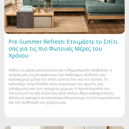
Pre-Summer Refresh: Ετοιμάστε το Σπίτι
σας για τις πιο Φωτεινές Μέρες του
Χρόνου
Καθώς οι μέρες μεγαλώνουν και η θερμοκρασία ανεβαίνει, η
ανάγκη μας να μεταφέρουμε την ανάλαφρη αίσθηση του
καλοκαιριού μέσα στο σπίτι γίνεται όλο και πιο έντονη. Το
καλοκαίρι στην Ελλάδα είναι συνώνυμο του φωτός, της
χαλάρωσης και των ανοιχτών χώρων. Η προετοιμασία του
σπιτιού για τη νέα σεζόν δεν είναι απλώς θέμα καθαριότητας,
αλλά μια ευκαιρία να επαναπροσδιορίσουμε τη λειτουργικότητα
και την αισθητική του χώρου μας.