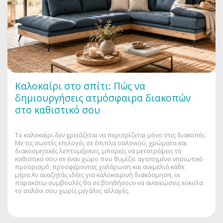
Καλοκαίρι στο σπίτι: Πώς να
δημιουργήσεις ατμόσφαιρα διακοπών
στο καθιστικό σου
Το καλοκαίρι δεν χρειάζεται να περιορίζεται μόνο στις διακοπές.
Με τις σωστές επιλογές σε έπιπλα σαλονιού, χρώματα και
διακοσμητικές λεπτομέρειες, μπορείς να μετατρέψεις το
καθιστικό σου σε έναν χώρο που θυμίζει αγαπημένο νησιωτικό
προορισμό, προσφέροντας χαλάρωση και ανεμελιά κάθε
μέρα.Αν αναζητάς ιδέες για καλοκαιρινή διακόσμηση, οι
παρακάτω συμβουλές θα σε βοηθήσουν να ανανεώσεις εύκολα
το σαλόνι σου χωρίς μεγάλες αλλαγές.