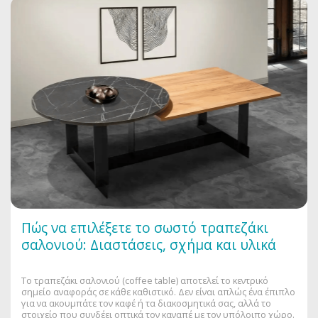
Πώς να επιλέξετε το σωστό τραπεζάκι
σαλονιού: Διαστάσεις, σχήμα και υλικά
Το τραπεζάκι σαλονιού (coffee table) αποτελεί το κεντρικό
σημείο αναφοράς σε κάθε καθιστικό. Δεν είναι απλώς ένα έπιπλο
για να ακουμπάτε τον καφέ ή τα διακοσμητικά σας, αλλά το
στοιχείο που συνδέει οπτικά τον καναπέ με τον υπόλοιπο χώρο.