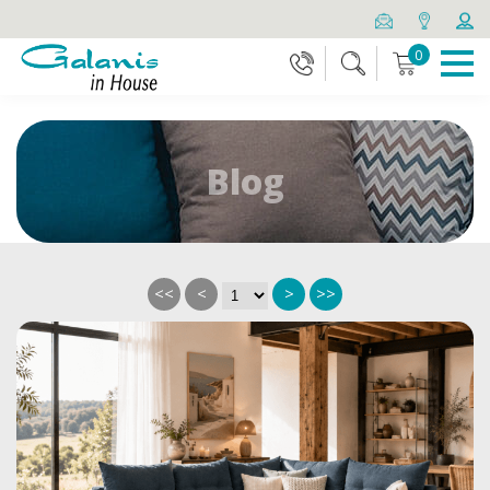
0
Blog
<<
<
>
>>