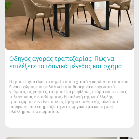
Οδηγός αγοράς τραπεζαρίας: Πώς να
επιλέξετε το ιδανικό μέγεθος και σχήμα
Η τραπεζαρία είναι το σημείο όπου χτυπά η καρδιά του σπιτιού.
Είναι ο χώρος που φιλοξενεί τα καθημερινά οικογενειακά
γεύματα, τις γιορτές, τα τραπέζια με φίλους, ακόμα και τις ώρες
τηλεργασίας ή διαβάσματος. Η επιλογή της κατάλληλης
τραπεζαρίας δεν είναι απλώς ζήτημα αισθητικής, αλλά μια
απόφαση που επηρεάζει τη λειτουργικότητα και τη ροή
ολόκληρου του δωματίου.