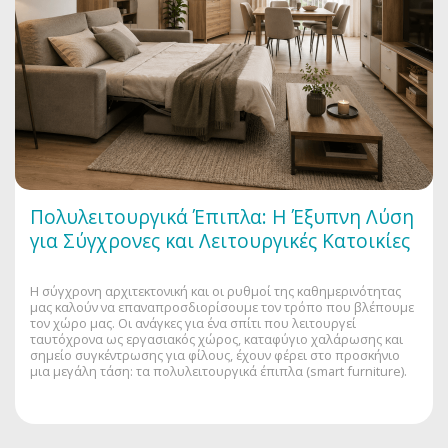
Πολυλειτουργικά Έπιπλα: Η Έξυπνη Λύση
για Σύγχρονες και Λειτουργικές Κατοικίες
Η σύγχρονη αρχιτεκτονική και οι ρυθμοί της καθημερινότητας
μας καλούν να επαναπροσδιορίσουμε τον τρόπο που βλέπουμε
τον χώρο μας. Οι ανάγκες για ένα σπίτι που λειτουργεί
ταυτόχρονα ως εργασιακός χώρος, καταφύγιο χαλάρωσης και
σημείο συγκέντρωσης για φίλους, έχουν φέρει στο προσκήνιο
μια μεγάλη τάση: τα πολυλειτουργικά έπιπλα (smart furniture).