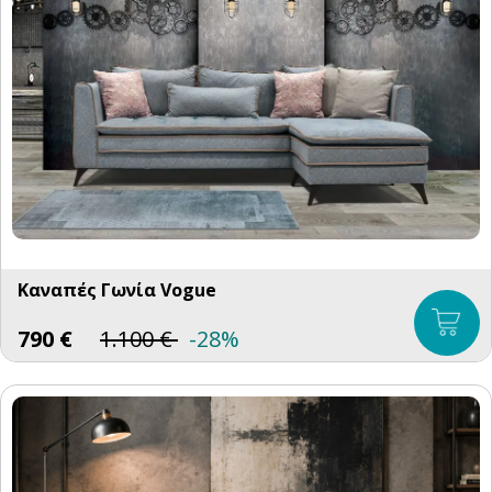
Καναπές Γωνία Vogue
790
€
1.100
€
-28%