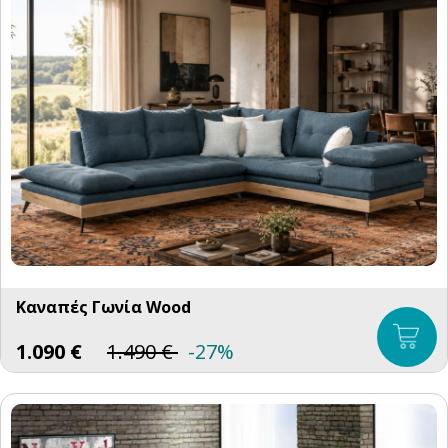
Καναπές Γωνία Wood
1.090
€
1.490
€
-27%