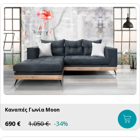
Καναπές Γωνία Moon
690
€
1.050
€
-34%