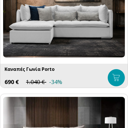
Καναπές Γωνία Porto
690
€
1.040
€
-34%