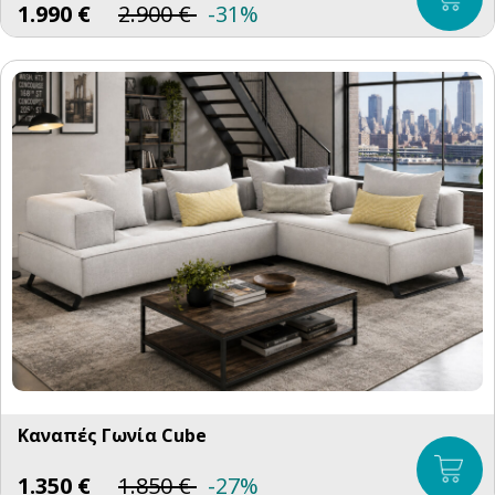
1.990
€
2.900
€
-31%
Καναπές Γωνία Cube
1.350
€
1.850
€
-27%