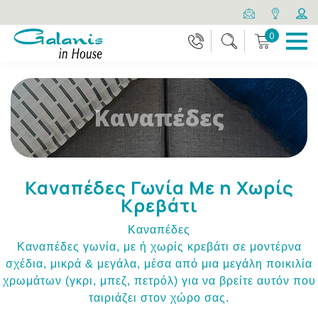
0
Καναπέδες
Καναπέδες Γωνία Με η Χωρίς
Κρεβάτι
Καναπέδες
Καναπέδες γωνία, με ή χωρίς κρεβάτι σε μοντέρνα
σχέδια, μικρά & μεγάλα, μέσα από μια μεγάλη ποικιλία
χρωμάτων (γκρι, μπεζ, πετρόλ) για να βρείτε αυτόν που
ταιριάζει στον χώρο σας.