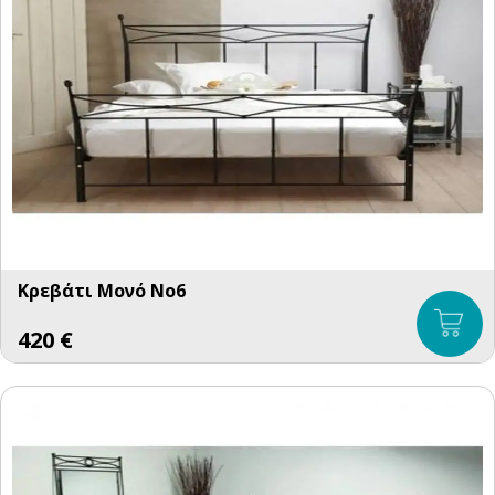
Κρεβάτι Μονό No6
420
€