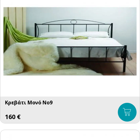
Κρεβάτι Μονό No9
160
€