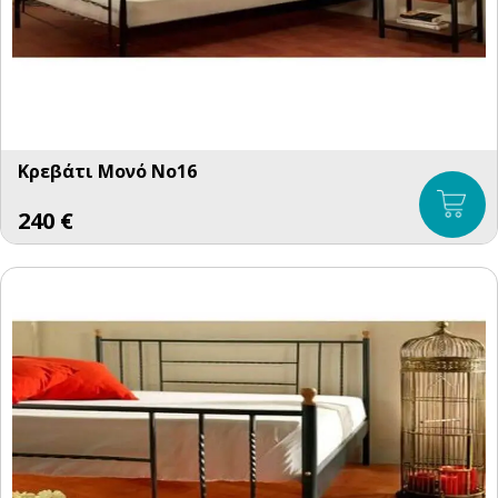
Κρεβάτι Μονό No16
240
€