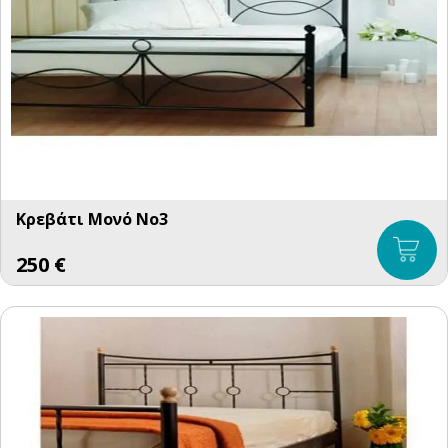
Κρεβάτι Μονό No3
250
€