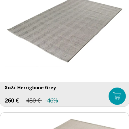
Χαλί Herrigbone Grey
260
€
480
€
-46%