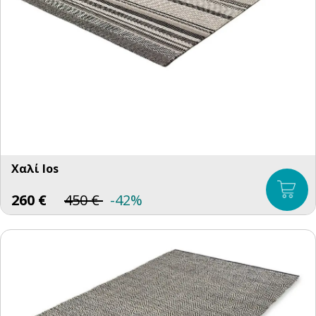
Χαλί Ios
260
€
450
€
-42%