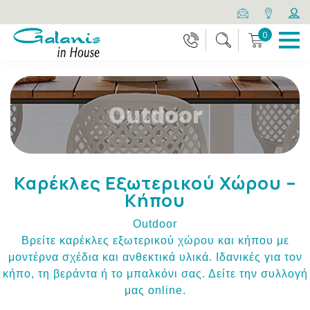
0
Outdoor
Καρέκλες Εξωτερικού Χώρου –
Κήπου
Outdoor
Βρείτε καρέκλες εξωτερικού χώρου και κήπου με
μοντέρνα σχέδια και ανθεκτικά υλικά. Ιδανικές για τον
κήπο, τη βεράντα ή το μπαλκόνι σας. Δείτε την συλλογή
μας online.