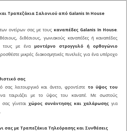
αι Τραπεζάκια Σαλονιού από Galanis In House
 των ονείρων σας με τους
καναπέδες
Galanis In House
.
ιθέσιους, διθέσιους, γωνιακούς καναπέδες ή καναπέδες
τε τους με ένα
μοντέρνο στρογγυλό ή ορθογώνιο
Προσθέστε μικρές διακοσμητικές πινελιές για ένα υπέροχο
θιστικό σας
κό σας λειτουργικό και άνετο, φροντίστε
το ύψος του
α ταιριάζει με το ύψος του καναπέ. Με σωστούς
ι σας γίνεται
χώρος συνάντησης και χαλάρωσης
για
.
ι σας με Τραπεζάκια Τηλεόρασης και Συνθέσεις