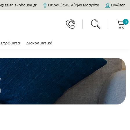
o@galanis-inhouse.gr
Πειραιώς 45, Αθήνα Μοσχάτο
Σύνδεση
0
Στρώματα
Διακοσμητικά
ς