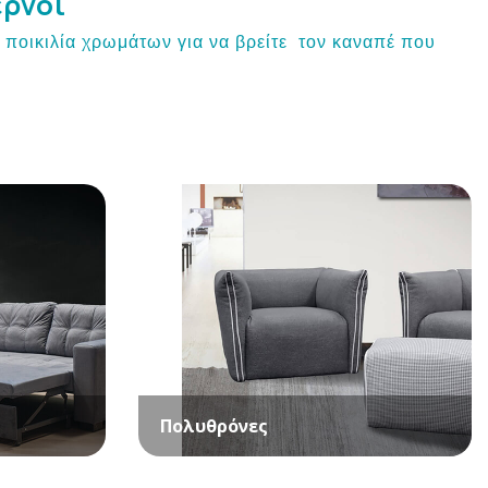
έρνοι
ι ποικιλία χρωμάτων για να βρείτε τον καναπέ που
Πολυθρόνες