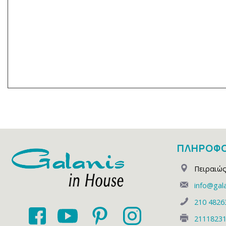
ΠΛΗΡΟΦΟ
Πειραιώς
info@gala
210 4826
2111823