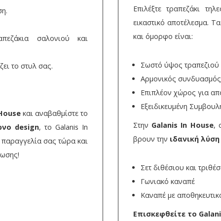
Επιλέξτε τραπεζάκι τη
ση.
εικαστικό αποτέλεσμα. Τ
και όμορφο είναι:
απεζάκια σαλονιού και
Σωστό ύψος τραπεζιού 
ει το στυλ σας.
Αρμονικός συνδυασμός
Επιπλέον χώρος για απο
Εξειδικευμένη Συμβουλή
 House
και αναβαθμίστε το
Στην
Galanis In House
, 
ρνο design
, το Galanis In
βρουν την
ιδανική λύση
ν παραγγελία σας τώρα και
ρωσης!
Σετ διθέσιου και τριθέ
Γωνιακό καναπέ
Καναπέ με αποθηκευτικό
Επισκεφθείτε το Galani