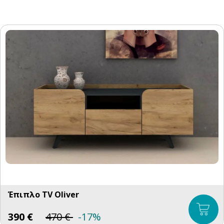
Έπιπλο TV Oliver
390
€
470
€
-17%