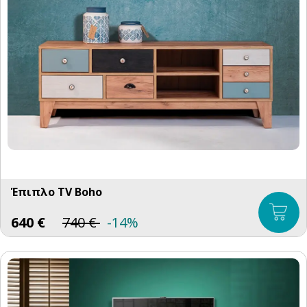
Έπιπλο TV Boho
640
€
740
€
-14%