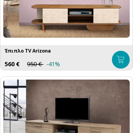
Έπιπλο TV Arizona
560
€
950
€
-41%