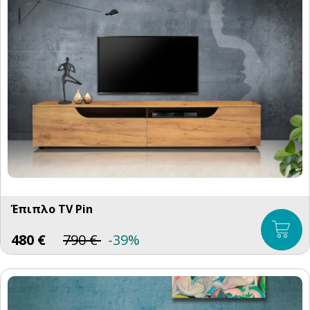
Έπιπλο TV Pin
480
€
790
€
-39%