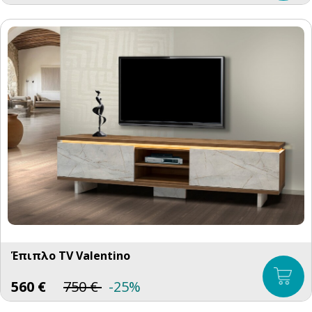
Έπιπλο TV Valentino
560
€
750
€
-25%