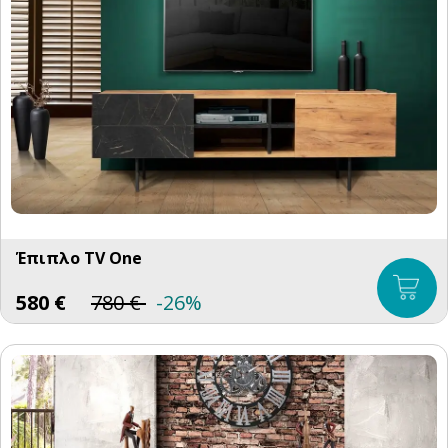
Έπιπλο TV One
580
€
780
€
-26%