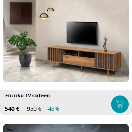
Έπιπλο TV sixteen
540
€
950
€
-43%