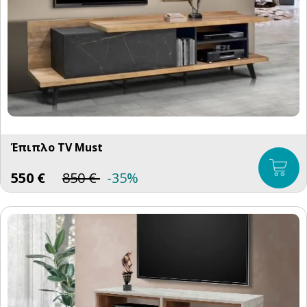
Έπιπλο TV Must
550
€
850
€
-35%