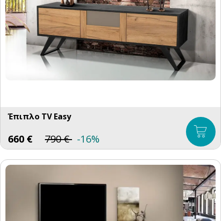
Έπιπλο TV Easy
660
€
790
€
-16%