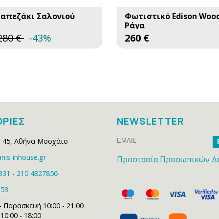
ραπεζάκι Σαλονιού
Φωτιστικό Edison Woo
Ράγα
280
€
-43%
260
€
ΡΙΕΣ
NEWSLETTER
Email
Na
 45
,
Αθήνα Μοσχάτο
nis-inhouse.gr
Προστασία Προσωπικών Δ
331
-
210 4827856
153
- Παρασκευή 10:00 - 21:00
0:00 - 18:00