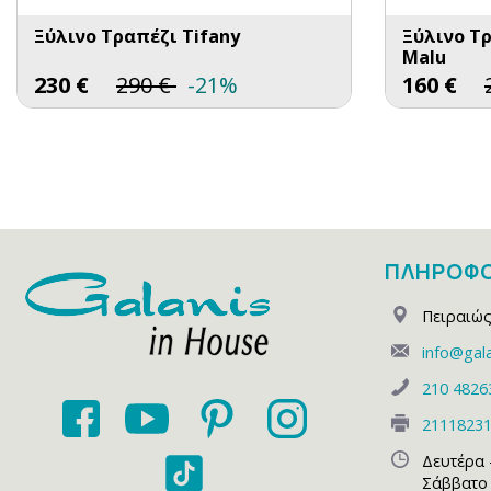
Ξύλινo Τραπέζι Tifany
Ξύλινο Τ
Malu
230
€
290
€
-21%
160
€
ΠΛΗΡΟΦΟ
Πειραιώς
info@gala
210 4826
2111823
Δευτέρα 
Σάββατο 1