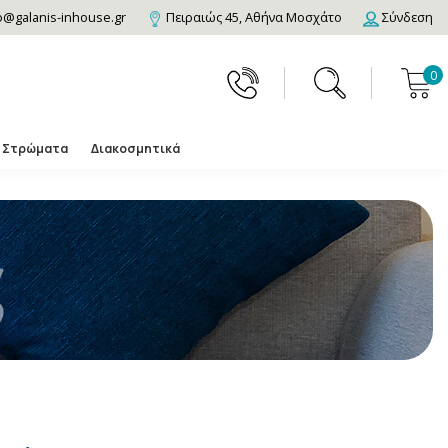
o@galanis-inhouse.gr
Πειραιώς 45, Αθήνα Μοσχάτο
Σύνδεση
0
Στρώματα
Διακοσμητικά
ς