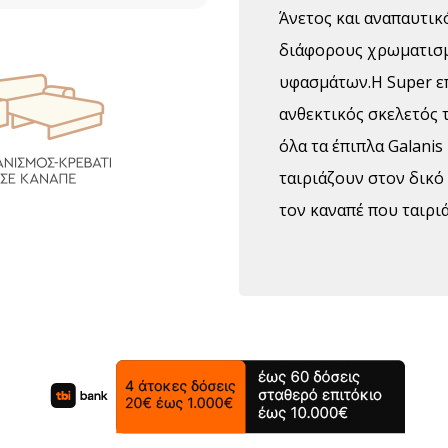
Άνετος και αναπαυτικ
διάφορους χρωματισμο
υφασμάτων.H Super επι
ανθεκτικός σκελετός 
όλα τα έπιπλα Galani
ταιριάζουν στον δικό
τον καναπέ που ταιριά