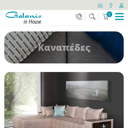
0
Καναπέδες