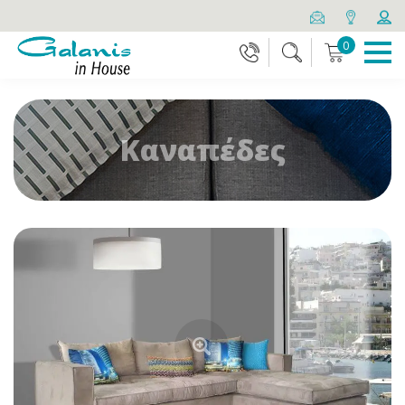
0
Καναπέδες