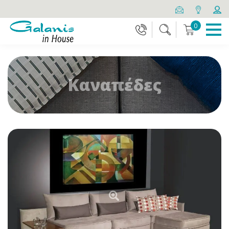
0
Καναπέδες