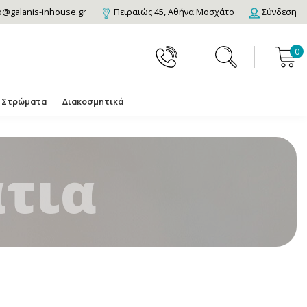
o@galanis-inhouse.gr
Πειραιώς 45, Αθήνα Μοσχάτο
Σύνδεση
0
Στρώματα
Διακοσμητικά
τια