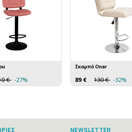
ou
Σκαμπό Onar
10
€
-27%
89
€
130
€
-32%
ΡΙΕΣ
NEWSLETTER