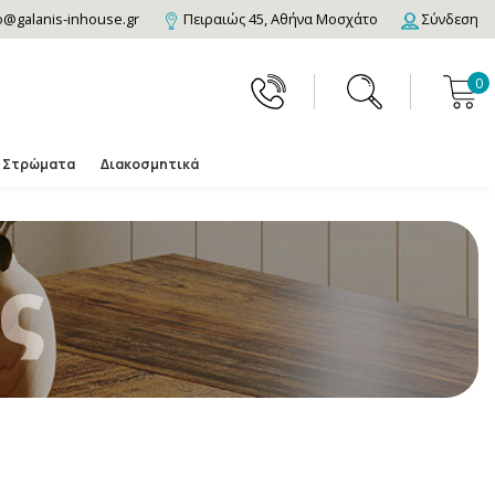
o@galanis-inhouse.gr
Πειραιώς 45, Αθήνα Μοσχάτο
Σύνδεση
0
Στρώματα
Διακοσμητικά
ς