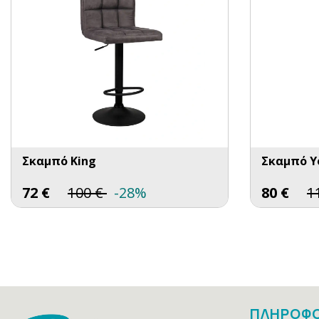
Σκαμπό King
Σκαμπό Y
72
€
100
€
-28%
80
€
1
ΠΛΗΡΟΦΟ