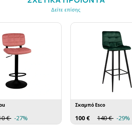
Δείτε επίσης
ou
Σκαμπό Esco
10
€
-27%
100
€
140
€
-29%