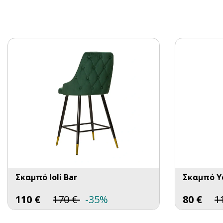
Σκαμπό Ioli Bar
Σκαμπό Y
110
€
170
€
-35%
80
€
1