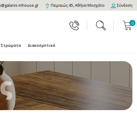
o@galanis-inhouse.gr
Πειραιώς 45, Αθήνα Μοσχάτο
Σύνδεση
0
Στρώματα
Διακοσμητικά
ς