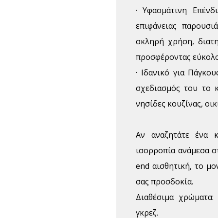
· Υφασμάτινη Επένδ
επιφάνειας παρουσιά
σκληρή χρήση, διατ
προσφέροντας εύκολο
· Ιδανικό για Πάγκου
σχεδιασμός του το κ
νησίδες κουζίνας, οι
Αν αναζητάτε ένα 
ισορροπία ανάμεσα στ
end αισθητική, το μο
σας προσδοκία.
Διαθέσιμα χρώματα: 
γκρεζ.