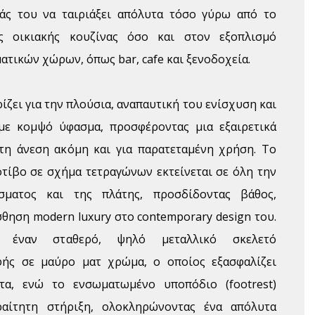
τάς του να ταιριάξει απόλυτα τόσο γύρω από το
ς οικιακής κουζίνας όσο και στον εξοπλισμό
ατικών χώρων, όπως bar, cafe και ξενοδοχεία.
ίζει για την πλούσια, αναπαυτική του ενίσχυση και
 με κομψό ύφασμα, προσφέροντας μια εξαιρετικά
τη άνεση ακόμη και για παρατεταμένη χρήση. Το
οτίβο σε σχήμα τετραγώνων εκτείνεται σε όλη την
σματος και της πλάτης, προσδίδοντας βάθος,
σθηση modern luxury στο contemporary design του.
ό έναν σταθερό, ψηλό μεταλλικό σκελετό
φής σε μαύρο ματ χρώμα, ο οποίος εξασφαλίζει
τα, ενώ το ενσωματωμένο υποπόδιο (footrest)
αίτητη στήριξη, ολοκληρώνοντας ένα απόλυτα