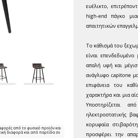
ευέλικτο, επιτρέπον
high-end πάγκο μια
απαιτητικών επαγγελμ
Το κάθισμά του ξεχωρ
είναι επενδεδυμένο
απαλή υφή και μέγισ
ανάγλυφο capitone μ
επιφάνεια του καθί
χαρακτήρα και μια αί
Υποστηρίζεται απ
ηλεκτροστατικής βα
κορυφαία στιβαρότη
αφορές από το φυσικό προϊόν και
τική διαφορά και από παρτίδα σε
προσφέρει την απαρ