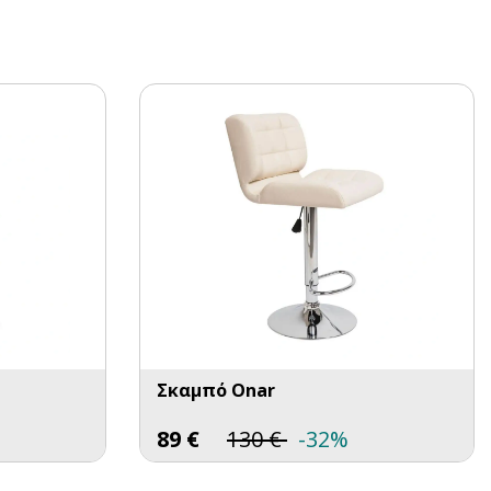
Σκαμπό Onar
89
€
130
€
-32%