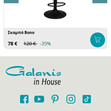
Σκαμπό Bono
78
€
120
€
-35%