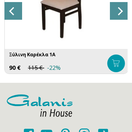
Ξύλινη Καρέκλα 1A
90
€
115
€
-22%