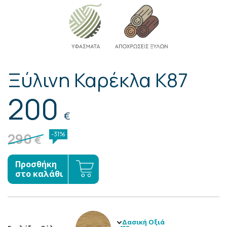
Ξύλινη Καρέκλα Κ87
200
€
290
-31%
€
Προσθήκη
στο καλάθι
Δασική Οξιά