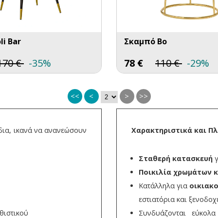
li Bar
Σκαμπό Bo
170
€
-35%
78
€
110
€
-29%
<<
<
>
>>
δια, ικανά να ανανεώσουν
Χαρακτηριστικά και Π
Σταθερή κατασκευή
γ
Ποικιλία χρωμάτων κ
Κατάλληλα για
οικιακ
εστιατόρια και ξενοδοχ
θιστικού
Συνδυάζονται εύκολ