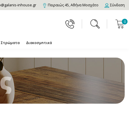
o@galanis-inhouse.gr
Πειραιώς 45, Αθήνα Μοσχάτο
Σύνδεση
0
Στρώματα
Διακοσμητικά
ς