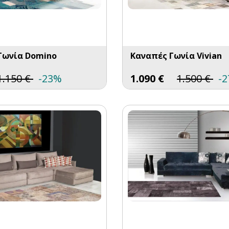
Γωνία Domino
Καναπές Γωνία Vivian
1.150
€
-23%
1.090
€
1.500
€
-