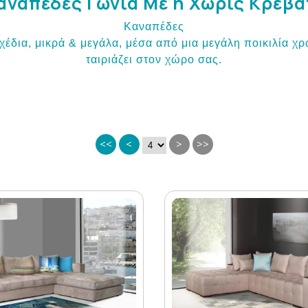
αναπέδες Γωνία Με η Χωρίς Κρεβά
Καναπέδες
έδια, μικρά & μεγάλα, μέσα από μια μεγάλη ποικιλία χρ
ταιριάζει στον χώρο σας.
<<
<
>
>>