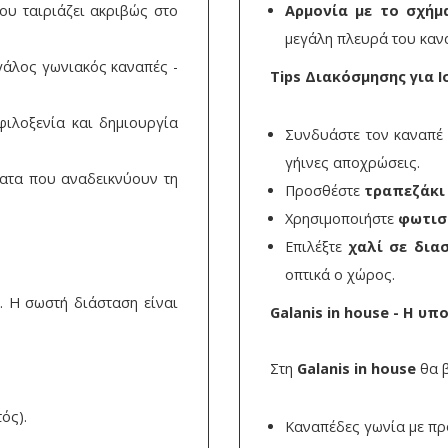
ου ταιριάζει ακριβώς στο
Αρμονία με το σχήμ
μεγάλη πλευρά του κανα
εγάλος γωνιακός καναπές -
Tips Διακόσμησης για
φιλοξενία και δημιουργία
Συνδυάστε τον καναπέ
γήινες αποχρώσεις.
ατα που αναδεικνύουν τη
Προσθέστε
τραπεζάκι
Χρησιμοποιήστε
φωτισ
Επιλέξτε
χαλί σε δια
οπτικά ο χώρος.
. Η σωστή διάσταση είναι
Galanis in house - Η υ
Στη
Galanis in house
θα β
ός).
Καναπέδες γωνία με πρ