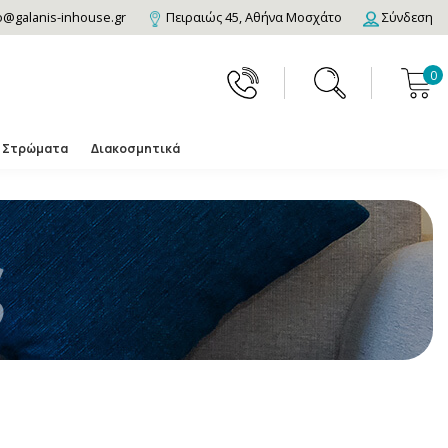
o@galanis-inhouse.gr
Πειραιώς 45, Αθήνα Μοσχάτο
Σύνδεση
0
Στρώματα
Διακοσμητικά
ς