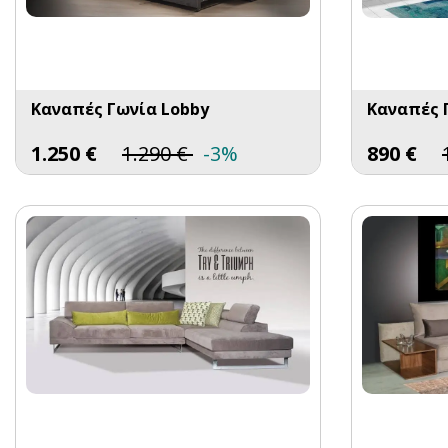
Καναπές Γωνία Lobby
Καναπές 
1.250
€
1.290
€
-3%
890
€