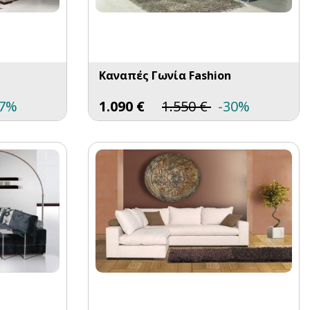
Καναπές Γωνία Fashion
27%
1.090
€
1.550
€
-30%